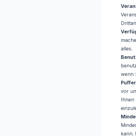
Veran
Verans
Dritta
Verfüg
mache
alles.
Benut
benutz
wenn S
Puffer
vor un
Ihnen 
einzul
Mindes
Mindes
kann. 