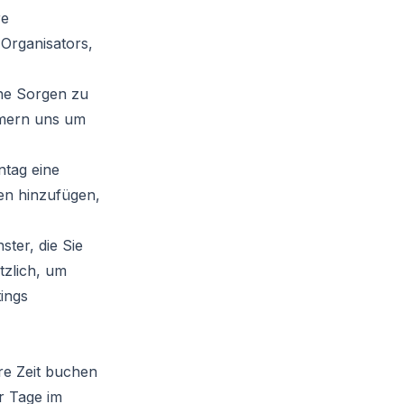
re
 Organisators,
ine Sorgen zu
mmern uns um
ntag eine
en hinzufügen,
ster, die Sie
tzlich, um
ings
hre Zeit buchen
r Tage im