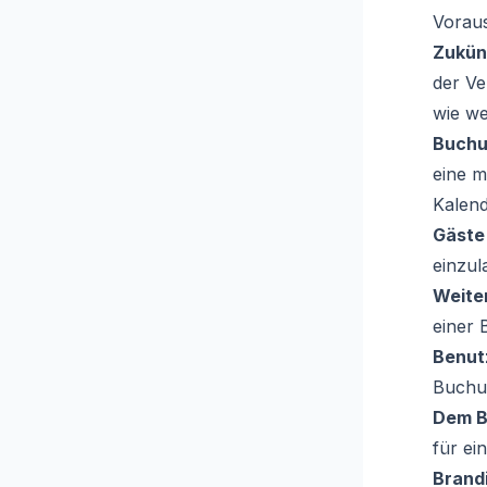
Voraus
Zukün
der Ve
wie we
Buchu
eine m
Kalend
Gäste
einzul
Weite
einer 
Benut
Buchun
Dem B
für ei
Brand