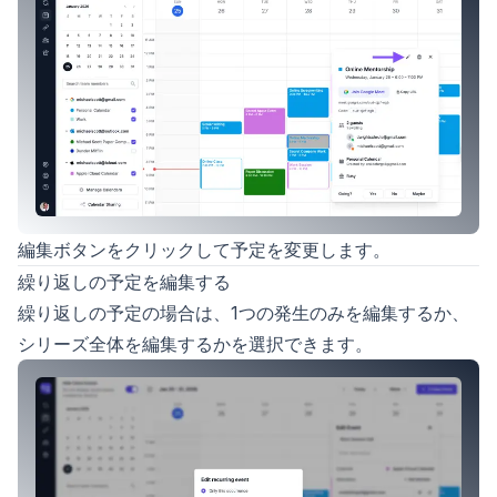
編集ボタンをクリックして予定を変更します。
繰り返しの予定を編集する
繰り返しの予定の場合は、1つの発生のみを編集するか、
シリーズ全体を編集するかを選択できます。