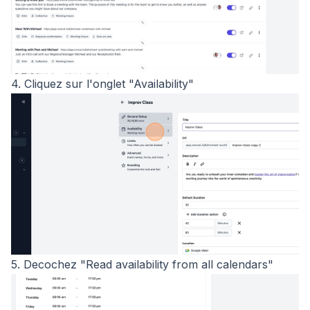
4. Cliquez sur l'onglet "Availability"
5. Decochez "Read availability from all calendars"