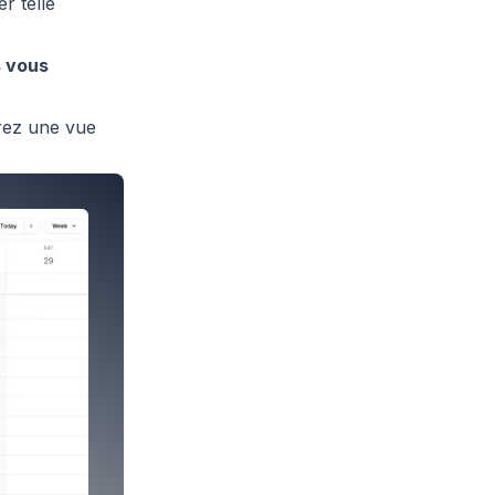
r telle
s vous
rez une vue