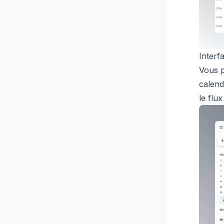
Interf
Vous p
calend
le flu