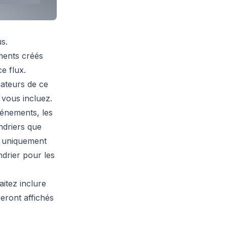
s.
ments créés
e flux.
ateurs de ce
 vous incluez.
énements, les
ndriers que
t uniquement
drier pour les
itez inclure
eront affichés