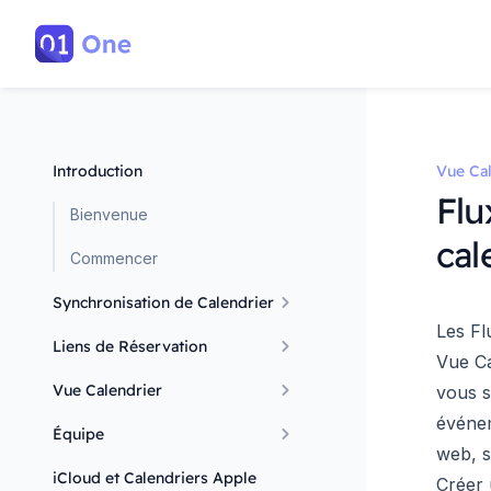
Introduction
Vue Cal
Flu
Bienvenue
cal
Commencer
Synchronisation de Calendrier
Les Fl
Liens de Réservation
Vue Ca
Vue Calendrier
vous s
événem
Équipe
web, s
iCloud et Calendriers Apple
Créer 