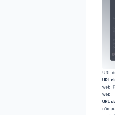
URL du
URL d
web. P
web.
URL du
n'impo