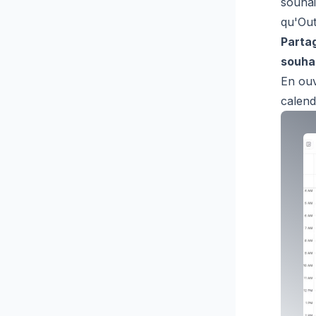
souhai
qu'Out
Parta
souhai
En ouv
calend