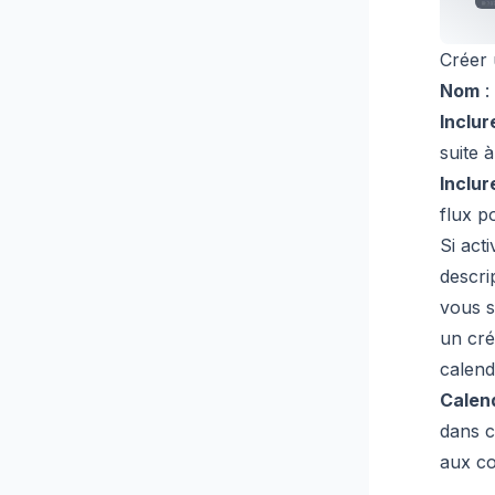
Créer 
Nom
:
Inclur
suite 
Inclur
flux p
Si acti
descri
vous s
un cré
calend
Calend
dans c
aux co