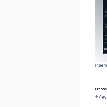
Interf
Preced
Aggi