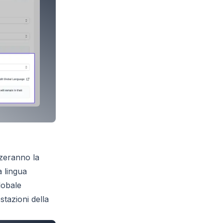
zzeranno la
a lingua
lobale
stazioni della