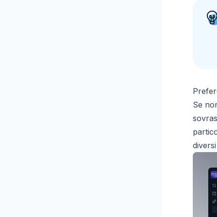
Prefer
Se non
sovras
partic
divers